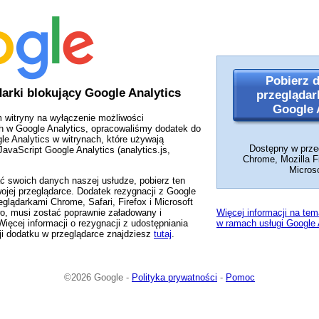
Pobierz 
arki blokujący Google Analytics
przeglądar
Google 
 witryny na wyłączenie możliwości
h w Google Analytics, opracowaliśmy dodatek do
le Analytics w witrynach, które używają
Dostępny w prze
avaScript Google Analytics (analytics.js,
Chrome, Mozilla Fi
Micros
ać swoich danych naszej usłudze, pobierz ten
wojej przeglądarce. Dodatek rezygnacji z Google
eglądarkami Chrome, Safari, Firefox i Microsoft
wo, musi zostać poprawnie załadowany i
Więcej informacji na te
ięcej informacji o rezygnacji z udostępniania
w ramach usługi Google 
cji dodatku w przeglądarce znajdziesz
tutaj
.
©2026 Google -
Polityka prywatności
-
Pomoc