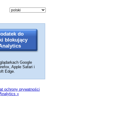
dodatek do
ki blokujący
Analytics
glądarkach Google
refox, Apple Safari i
oft Edge.
mat ochrony prywatności
Analytics »