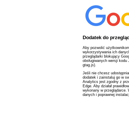
Dodatek do przegląd
Aby pozwolić użytkownikom
wykorzystywania ich danyc
przeglądarki blokujący Goog
obsługiwanych wersji kodu J
gtag.js).
Jeśli nie chcesz udostępni
dodatek i zainstaluj go w s
Analytics jest zgodny z prz
Edge. Aby działał prawidło
wykonany w przeglądarce. W
danych i poprawnej instala