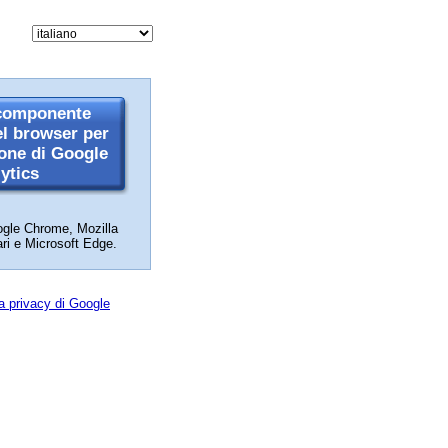
 componente
el browser per
ione di Google
ytics
ogle Chrome, Mozilla
ari e Microsoft Edge.
la privacy di Google