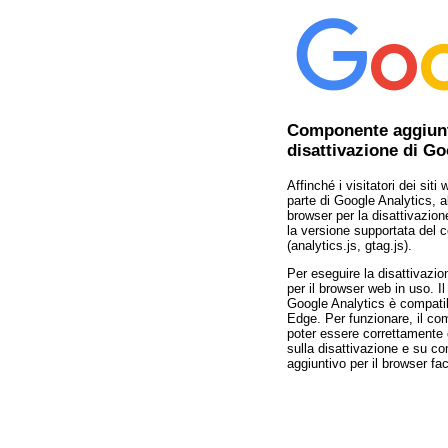
Componente aggiunt
disattivazione di Go
Affinché i visitatori dei siti
parte di Google Analytics, 
browser per la disattivazion
la versione supportata del 
(analytics.js, gtag.js).
Per eseguire la disattivazio
per il browser web in uso. I
Google Analytics è compatib
Edge. Per funzionare, il co
poter essere correttamente 
sulla disattivazione e su c
aggiuntivo per il browser fa