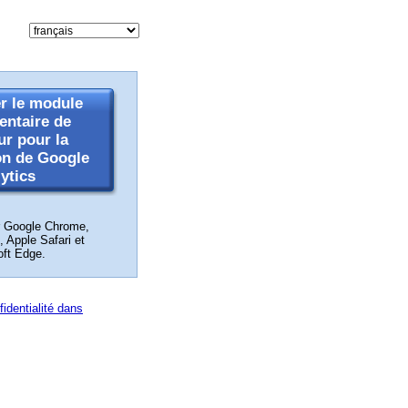
r le module
ntaire de
ur pour la
on de Google
ytics
r Google Chrome,
, Apple Safari et
oft Edge.
fidentialité dans