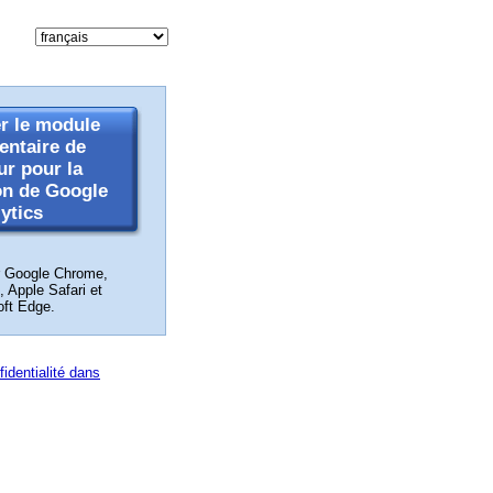
r le module
ntaire de
ur pour la
on de Google
ytics
r Google Chrome,
, Apple Safari et
oft Edge.
fidentialité dans