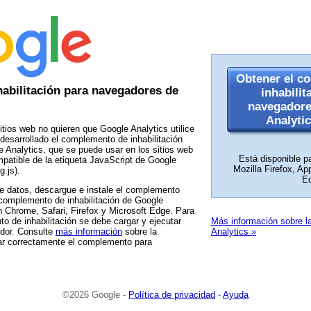
Obtener el c
abilitación para navegadores de
inhabilit
navegadore
Analyti
itios web no quieren que Google Analytics utilice
desarrollado el complemento de inhabilitación
 Analytics, que se puede usar en los sitios web
Está disponible 
mpatible de la etiqueta JavaScript de Google
Mozilla Firefox, Ap
g.js).
E
o de datos, descargue e instale el complemento
complemento de inhabilitación de Google
 Chrome, Safari, Firefox y Microsoft Edge. Para
o de inhabilitación se debe cargar y ejecutar
Más información sobre l
dor. Consulte
más información
sobre la
Analytics »
lar correctamente el complemento para
©2026 Google -
Política de privacidad
-
Ayuda