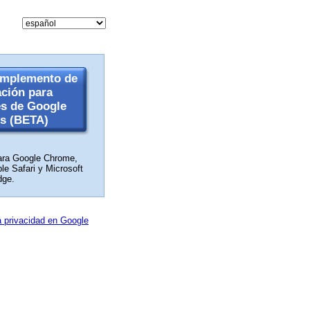
omplemento de
ación para
s de Google
cs (BETA)
para Google Chrome,
ple Safari y Microsoft
dge.
a privacidad en Google